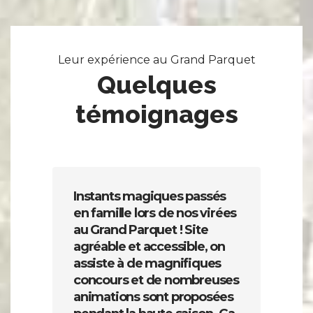
Leur expérience au Grand Parquet
Quelques
témoignages
Instants magiques passés
N
en famille lors de nos virées
f
au Grand Parquet ! Site
e
agréable et accessible, on
e
assiste à de magnifiques
d
concours et de nombreuses
é
animations sont proposées