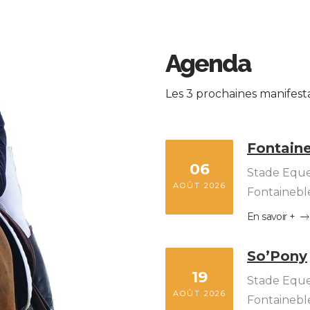
Agenda
Les 3 prochaines manifest
Fontaine
06
Stade Eque
AOÛT 2026
Fontainebl
En savoir +
So’Pony
19
Stade Eque
AOÛT 2026
Fontainebl