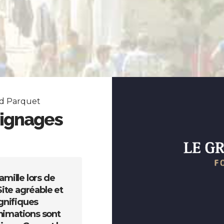
nd Parquet
ignages
mille lors de
Nous y sommes allés pour l
Site agréable et
C'était une excellente jour
gnifiques
magnifique et permet d'o
nimations sont
événements.