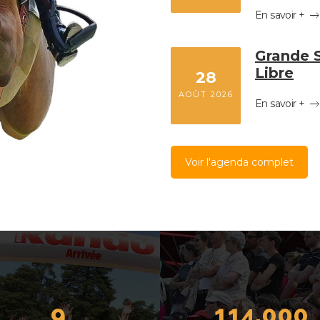
En savoir +
Grande S
Libre
28
AOÛT 2026
En savoir +
Voir l'agenda complet
9
114,000