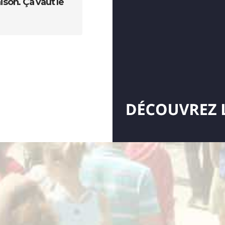
son. Ça vaut le
Visiteur