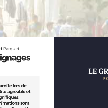
nd Parquet
ignages
mille lors de
Nous y sommes allés pour l
Site agréable et
C'était une excellente jour
gnifiques
magnifique et permet d'o
nimations sont
événements.