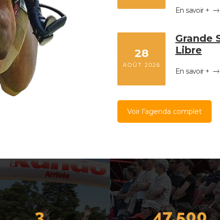
En savoir +
Grande S
Libre
28
AOÛT 2026
En savoir +
Voir l'agenda complet
3
47,500