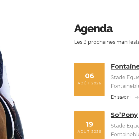
Agenda
Les 3 prochaines manifest
Fontaine
06
Stade Eque
AOÛT 2026
Fontainebl
En savoir +
So’Pony
19
Stade Eque
AOÛT 2026
Fontainebl