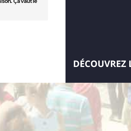
son. Ça vaut le
Visiteur