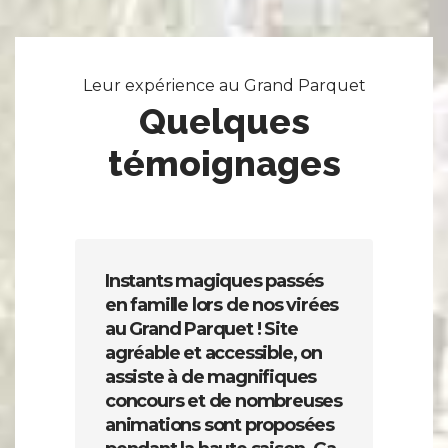
Leur expérience au Grand Parquet
Quelques
témoignages
Instants magiques passés
N
en famille lors de nos virées
f
au Grand Parquet ! Site
e
agréable et accessible, on
e
assiste à de magnifiques
d
concours et de nombreuses
é
animations sont proposées