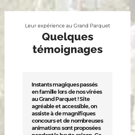
Leur expérience au Grand Parquet
Quelques
témoignages
Instants magiques passés
N
en famille lors de nos virées
f
au Grand Parquet ! Site
e
agréable et accessible, on
e
assiste à de magnifiques
d
concours et de nombreuses
é
animations sont proposées