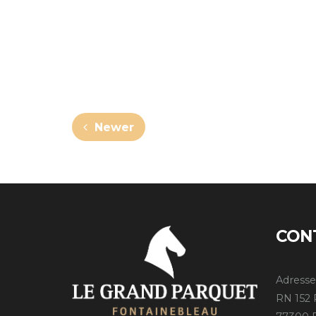
Newer
CON
Adresse
RN 152 