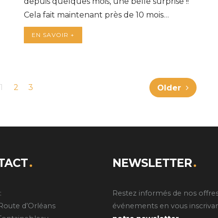
depuis quelques mois, une belle surprise !!
Cela fait maintenant près de 10 mois…
EN SAVOIR +
1
2
3
Older
TACT
NEWSLETTER
:
Restez informés de nos offres
Route d’Orléans
événements en vous inscrivan