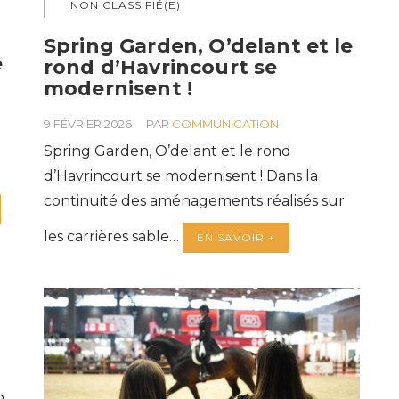
NON CLASSIFIÉ(E)
Spring Garden, O’delant et le
e
rond d’Havrincourt se
modernisent !
9 FÉVRIER 2026
PAR
COMMUNICATION
Spring Garden, O’delant et le rond
e
d’Havrincourt se modernisent ! Dans la
continuité des aménagements réalisés sur
les carrières sable…
EN SAVOIR +
n