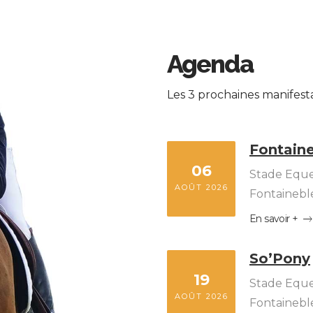
Agenda
Les 3 prochaines manifest
Fontaine
06
Stade Eque
AOÛT 2026
Fontainebl
En savoir +
So’Pony
19
Stade Eque
AOÛT 2026
Fontainebl