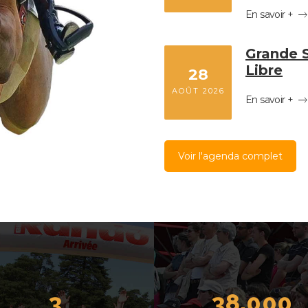
En savoir +
Grande S
Libre
28
AOÛT 2026
En savoir +
Voir l'agenda complet
3
38,000