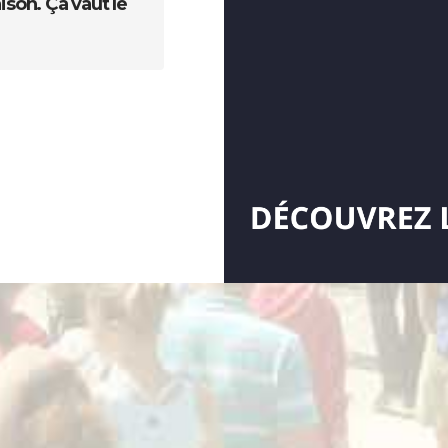
son. Ça vaut le
Visiteur