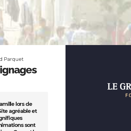
nd Parquet
ignages
mille lors de
Nous y sommes allés pour l
Site agréable et
C'était une excellente jour
gnifiques
magnifique et permet d'o
nimations sont
événements.