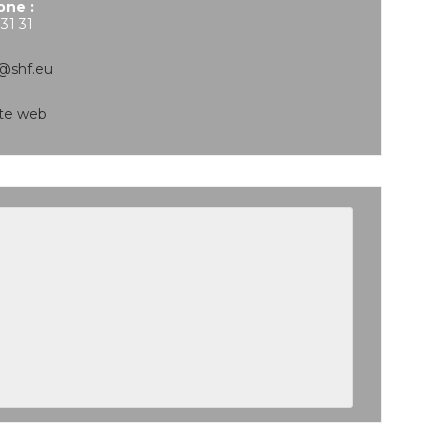
one :
 31 31
@shf.eu
site web