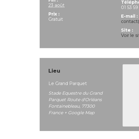
Fin :
Téléph
23 août
01 53 59
Prix :
E-mail :
Gratuit
contact
Site :
Voir le 
Lieu
Le Grand Parquet
Stade Equestre du Grand
Parquet Route d'Orléans
Fontainebleau
,
77300
France
+ Google Map