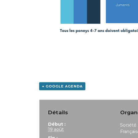
+ GOOGLE AGENDA
Détails
Organ
Début :
Société
19 août
Français