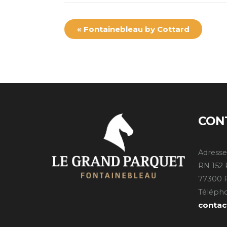
«
Fontainebleau by Cottard
CON
Adresse
RN 152 
77300 
Télépho
conta