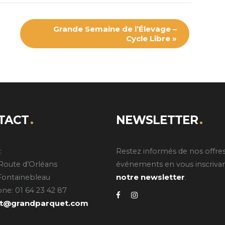
Grande Semaine de l’Élevage –
Cycle Libre
»
TACT
NEWSLETTER
:
Restez informés de nos offres
Route d’Orléans
événements en vous inscrivan
notre newsletter
Fontainebleau
.
ne: 01 64 23 42 87
ct@grandparquet.com