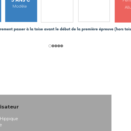
isateur
 Hippique
e